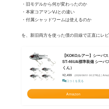
・旧モデルから何が変わったのか
・本家コアマンVJとの違い
・付属シャッドワームは使えるのか
を、新旧両方を使った僕の目線で正直にレビ
【KOKOルアー】シーバス ルア
ST-46UA標準装備 シ
くん）
¥2,499
（2026/08/01 00:27時点 | Am
口コミを見る
Amazon