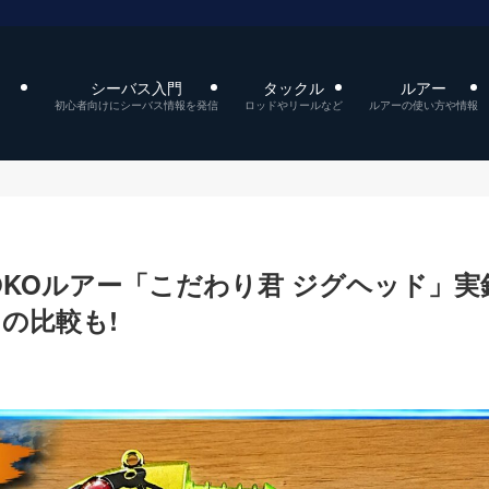
シーバス入門
タックル
ルアー
初心者向けにシーバス情報を発信
ロッドやリールなど
ルアーの使い方や情報
KOKOルアー「こだわり君 ジグヘッド」実
の比較も!