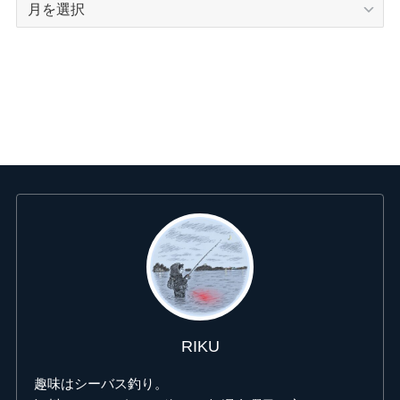
ア
ー
カ
イ
ブ
RIKU
趣味はシーバス釣り。