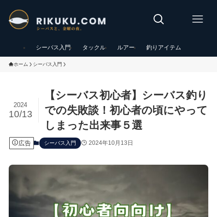
シーバス入門
タックル
ルアー
釣りアイテム
ホーム
シーバス入門
【シーバス初心者】シーバス釣り
2024
での失敗談！初心者の頃にやって
10/13
しまった出来事５選
広告
2024年10月13日
シーバス入門