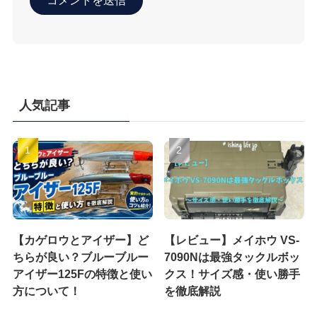
人気記事
【カゲロウとアイザー】ど
【レビュー】メイホウ VS-
ちらが良い？ブルーブルー
7090Nは最強タックルボッ
アイザー125Fの特徴と使い
クス！サイズ感・使い勝手
方について！
を徹底解説