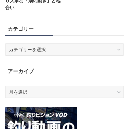
り大事な「潮の動き」と地
合い
カテゴリー
カ
テ
ゴ
リ
アーカイブ
ー
ア
ー
カ
イ
ブ