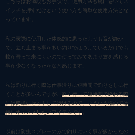
こちらはお値段もお手頃で、使用方法も腕に巻いてス
イッチを押すだけという使い方も簡単な使用方法とな
っています。
私の実際に使用した体感的に思ったよりも音が静か
で、立ち止まる事が多い釣りではつけているだけでも
蚊が寄って来にくいので使ってみてあまり蚊を感じる
事が少なくなったかなと感じます。
私は釣りに行く際は仕事帰りに短時間で釣りをしに行
くことが多いんですが、
軽く行って短時間で終わる際
には簡単にセットして行けるので、そういう場面では
特にオススメしたいアイテムです
。
以前は防虫スプレーのみで釣りにいく事が多かったの