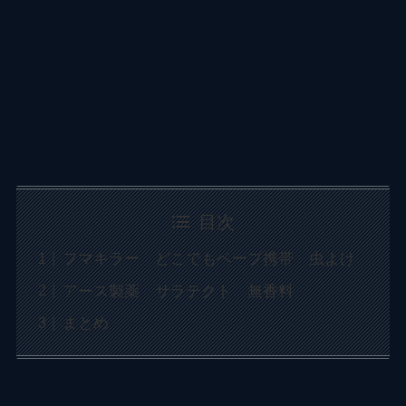
目次
フマキラー どこでもベープ携帯 虫よけ
アース製薬 サラテクト 無香料
まとめ