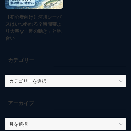
【初心者向け】河川シーバ
スはいつ釣れる？時間帯よ
り大事な「潮の動き」と地
合い
カテゴリー
カ
テ
ゴ
リ
アーカイブ
ー
ア
ー