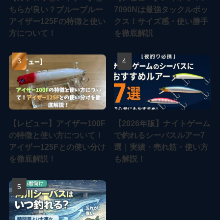
ちらが良い？ブルーブルー
7090Nは最強タックルボッ
アイザー125Fの特徴と使い
クス！サイズ感・使い勝手
方について！
を徹底解説
【レビュー】アイザー100F
【2026年版】ナイトゲーム
の特徴と使い方について！
で釣れるシーバスルアー7
アイザー125Fとの使い分け
選｜実績・売れ筋・使い方
を徹底解説！
も解説！