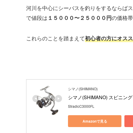
河川を中心にシーバスを釣りをするならばス
で値段は
の価格帯
１５０００〜２５０００円
これらのことを踏まえて
初心者の方にオスス
シマノ(SHIMANO)
シマノ(SHIMANO) スピニン
StradicC3000FL
Amazonで見る