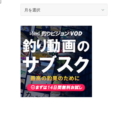
ア
ー
カ
イ
ブ