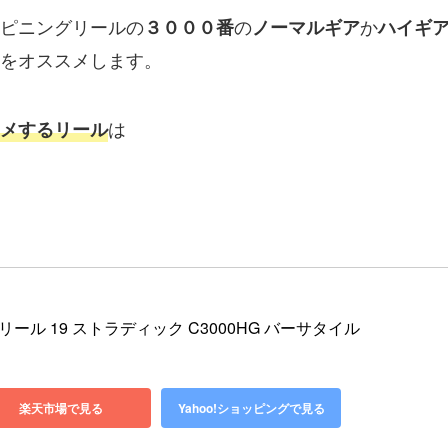
ピニングリールの
の
か
３０００番
ノーマルギア
ハイギ
をオススメします。
は
メするリール
グリール 19 ストラディック C3000HG バーサタイル
楽天市場で見る
Yahoo!ショッピングで見る