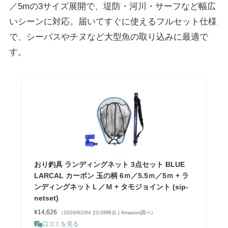
／5mの3サイズ展開で、堤防・河川・サーフなど幅広
いシーンに対応。届いてすぐに使えるフルセット仕様
で、シーバスやチヌなど大型魚の取り込みに最適で
す。
おり釣具 ランディングネット 3点セット BLUE
LARCAL カーボン 玉の柄 6ｍ／5.5ｍ／5ｍ + ラ
ンディングネットＬ／Ｍ + タモジョイント (sip-
netset)
¥14,626
（2026/02/04 23:08時点 | Amazon調べ）
口コミを見る